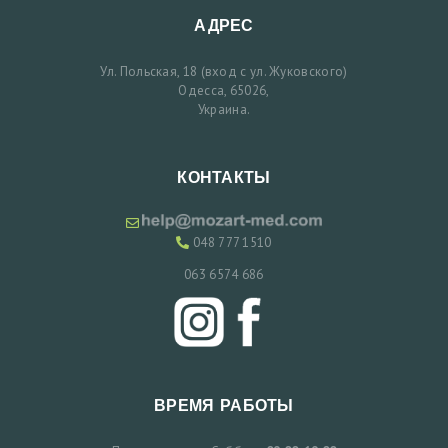
И
АДРЕС
У
Ул. Польская, 18 (вход с ул. Жуковского)
С
Одесса, 65026,
Украина.
Л
У
Г
КОНТАКТЫ
И
О
048 777 1510
Т
063 6574 686
З
Ы
В
Ы
ВРЕМЯ РАБОТЫ
Ц