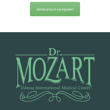
Л
А
Записаться на прием!
В
Н
А
Я
А
К
Ц
И
И
В
Р
А
Ч