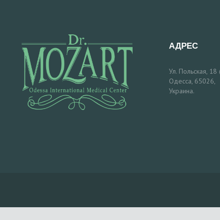
О
Д
АДРЕС
О
Ул. Польская, 18
И
Одесса, 65026,
Украина.
П
О
С
Л
Е
Б