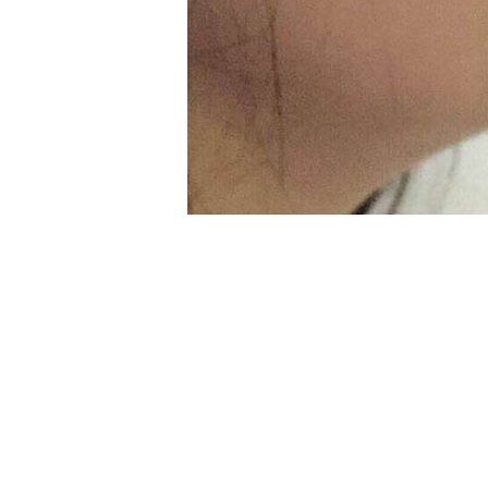
З
Ы
В
Ы
Ц
Е
Н
Ы
Ф
О
Т