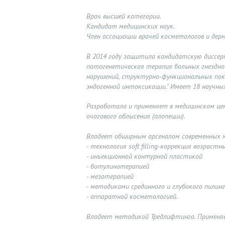
Врач высшей категории.
Кандидат медицинских наук.
Член ассоциации врачей косметологов и дер
В 2014 году защитила кандидатскую диссер
патогенетическая терапия больных гнездно
нарушений, структурно-функциональных по
эндогенной интоксикации." Имеет 18 научны
Разработала и применяет в медицинском це
очагового облысения (алопеции).
Г
Владеет обширным арсеналом современных 
- технология soft filling-коррекция возраст
Л
- инъекционной контурной пластикой
- ботулинотерапией
А
- мезотерапией
- методиками срединного и глубокого пилин
В
- аппаратной косметологией.
Владеет методикой Тредлифтинга. Применя
Н