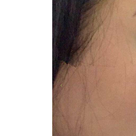
Ч
И
У
С
Л
У
Г
И
О
Т