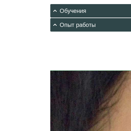
А
Обучения
Я
Опыт работы
А
К
Ц
И
И
В
Р
А