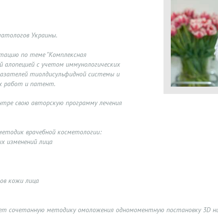
матологов Украины.
тацию по теме "Комплексная
й алопецией с учетом иммунологических
казателей тиолдисульфидной системы и
х работ и патент.
нтре свою авторскую программу лечения
методик врачебной косметологии:
ных изменений лица
гов кожи лица
ет сочетанную методику омоложения одномоментную постановку 3D н