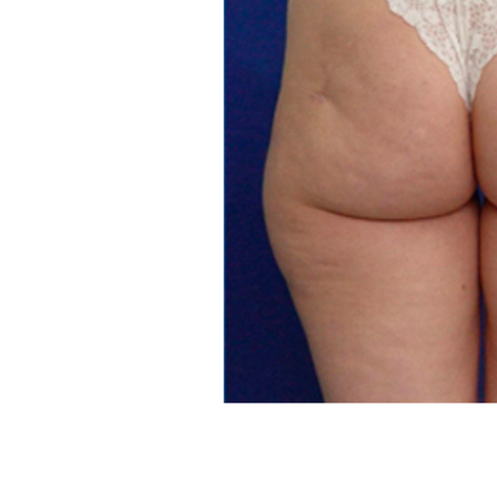
А
В
Н
А
Я
А
К
Ц
И
И