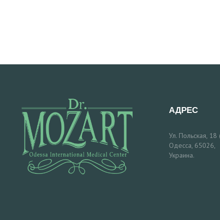
В
Р
А
Ч
И
АДРЕС
У
Ул. Польская, 18
С
Одесса, 65026,
Украина.
Л
У
Г