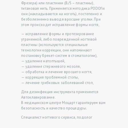
Фрезера) или пластинки (B/S – пластины),
Е
титановая нить. Применяется методика PODOfix
Н
они (накладываются на ноготь), постепенно и
безболезненно выводя вросшие уголки. При
Ы
этом происходит исправление формы ногтя,
Ф
— исправление формы и протезирование
утраченной, либо поврежденной ногтевой
О
пластины (используются специальные
Т
технологии коррекции, они напоминают
постановку брекет-систем в стоматологии),
О
— удаление натоптышей,
Д
— удаление стержневого мозоля,
— обработка и лечение вросшего ногтя,
О
— коррекция проблемной стопы,
— лечение грибковых заболеваний стоп,
И
П
Для дезинфекция инструмента применяется
Автоклавирование.
О
В медицинском центре Моцарт гарантируем вам
безопасность и качество процедуры.
С
Л
Специалист ногтевого сервиса, подолог
Е