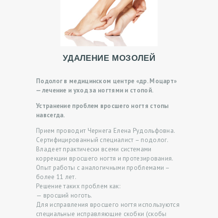
И
У
С
Л
УДАЛЕНИЕ МОЗОЛЕЙ
У
Подолог в медицинском центре «др. Моцарт»
Г
— лечение и уход за ногтями и стопой.
И
Устранение проблем вросшего ногтя стопы
навсегда.
О
Прием проводит Чернега Елена Рудольфовна.
Т
Сертифицированный специалист – подолог.
З
Владеет практически всеми системами
коррекции вросшего ногтя и протезирования.
Ы
Опыт работы с аналогичными проблемами –
более 11 лет.
В
Решение таких проблем как:
Ы
— вросший ноготь.
Для исправления вросшего ногтя используются
Ц
специальные исправляющие скобки (скобы