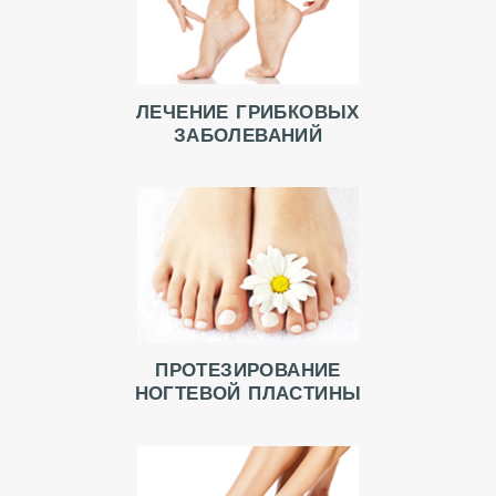
Л
А
В
Н
ЛЕЧЕНИЕ ГРИБКОВЫХ
ЗАБОЛЕВАНИЙ
А
Я
А
К
Ц
И
И
ПРОТЕЗИРОВАНИЕ
В
НОГТЕВОЙ ПЛАСТИНЫ
Р
А
Ч