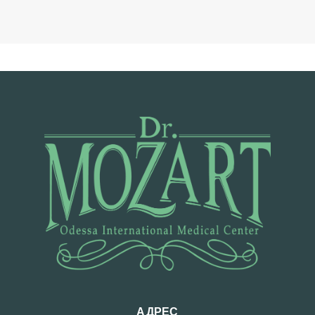
Б
Л
О
Г
К
О
Н
Т
А
К
Т
Ы
З
А
АДРЕС