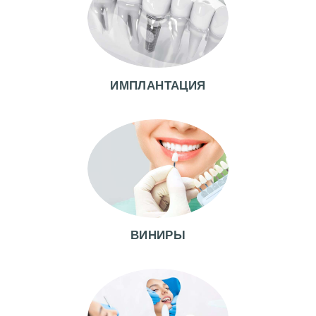
Г
Л
А
ИМПЛАНТАЦИЯ
В
Н
А
Я
А
К
Ц
ВИНИРЫ
И
И
В
Р