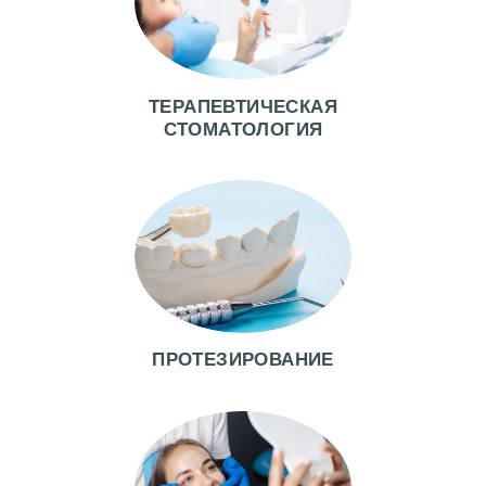
А
Ч
И
ТЕРАПЕВТИЧЕСКАЯ
У
СТОМАТОЛОГИЯ
С
Л
У
Г
И
О
Т
ПРОТЕЗИРОВАНИЕ
З
Ы
В