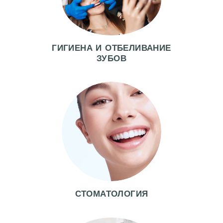
Ы
Ц
Е
ГИГИЕНА И ОТБЕЛИВАНИЕ
Н
ЗУБОВ
Ы
Ф
О
Т
О
Д
О
И
П
СТОМАТОЛОГИЯ
О
С