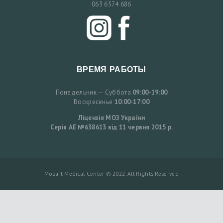
063 6574 686
К
Р
А
Ї
Н
ВРЕМЯ РАБОТЫ
С
Понедельник — Суббота
09:00-19:00
Ь
Воскресенье
10:00-17:00
К
Ліцензія МОЗ України
А
Серія АЕ №638613 від 11 червня 2015 р.
E
Mozart Medical Center © 2022. All Rights Reserved
N
G
L
I