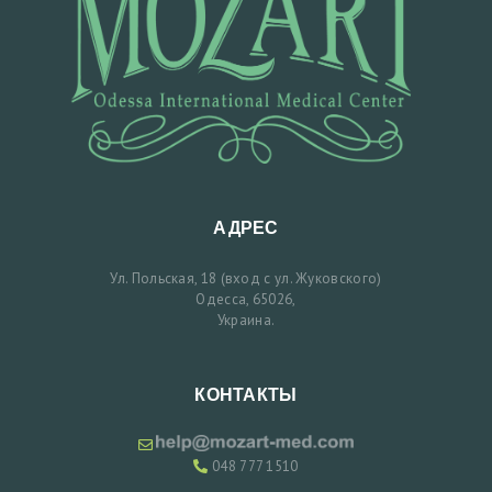
З
А
П
И
С
Ь
Н
АДРЕС
А
П
Ул. Польская, 18 (вход с ул. Жуковского)
Одесса, 65026,
Р
Украина.
И
Е
КОНТАКТЫ
М
048 777 1510
У