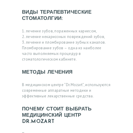
Я
А
ВИДЫ ТЕРАПЕВТИЧЕСКИЕ
СТОМАТОЛГИИ:
К
Ц
1. лечение зубов, пораженных кариесом,
2. лечение некариозных повреждений зубов,
И
3. лечение и пломбирование зубных каналов.
И
Пломбирование зубов – одна из наиболее
часто выполняемых процедур в
В
стоматологическом кабинете.
Р
МЕТОДЫ ЛЕЧЕНИЯ
А
В медицинском центре “Dr.Mozart”, используются
Ч
современные аппаратные методики и
И
эффективные лекарственные средства.
У
ПОЧЕМУ СТОИТ ВЫБРАТЬ
С
МЕДИЦИНСКИЙ ЦЕНТР
DR.MOZART
Л
У