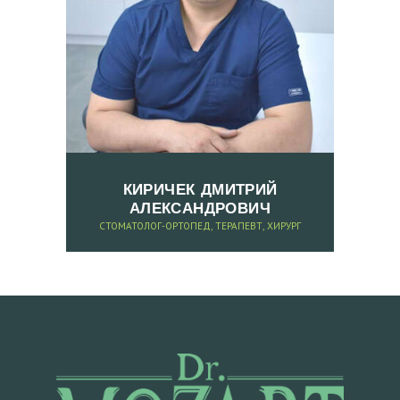
А
П
Р
И
Е
М
КИРИЧЕК ДМИТРИЙ
У
АЛЕКСАНДРОВИЧ
К
CТОМАТОЛОГ-ОРТОПЕД, ТЕРАПЕВТ, ХИРУРГ
Р
А
Ї
Н
С
Ь