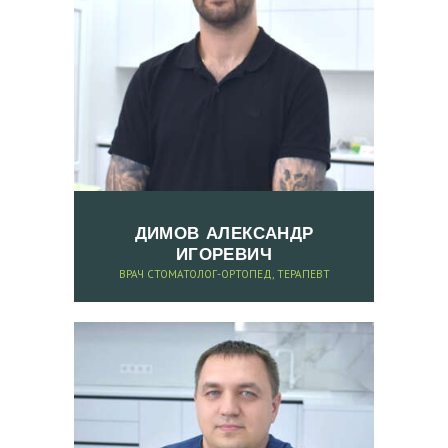
К
О
Н
Т
А
К
Т
Ы
ДИМОВ АЛЕКСАНДР
З
ИГОРЕВИЧ
А
ВРАЧ СТОМАТОЛОГ-ОРТОПЕД, ТЕРАПЕВТ
П
И
С
Ь
Н