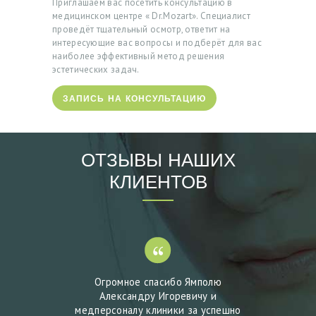
Приглашаем вас посетить консультацию в
медицинском центре « Dr.Mozart». Специалист
Г
проведёт тщательный осмотр, ответит на
И
интересующие вас вопросы и подберёт для вас
наиболее эффективный метод решения
О
эстетических задач.
Т
ЗАПИСЬ НА КОНСУЛЬТАЦИЮ
З
Ы
В
ОТЗЫВЫ НАШИХ
Ы
КЛИЕНТОВ
Ц
Е
Н
Ы
мную
Огромное спасибо Ямполю
Ямполь
Ф
ике
Александру Игоревичу и
врач, 
О
мполю
медперсоналу клиники за успешно
б