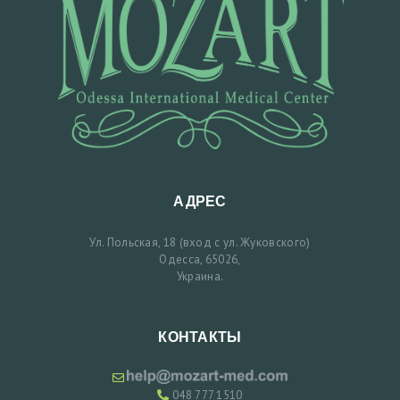
К
А
E
N
G
L
АДРЕС
I
S
Ул. Польская, 18 (вход с ул. Жуковского)
Одесса, 65026,
H
Украина.
КОНТАКТЫ
048 777 1510