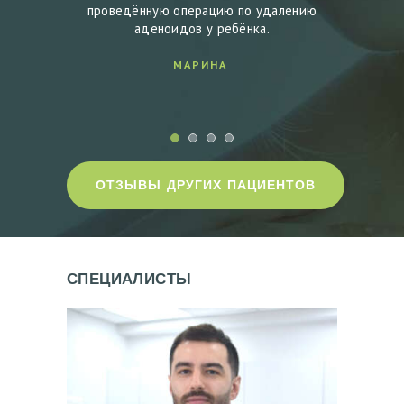
 за
проведённую операцию по удалению
бла
Т
ту. Еще
аденоидов у ребёнка.
прав
О
е дышал
сделал
МАРИНА
Д
О
И
П
О
ОТЗЫВЫ ДРУГИХ ПАЦИЕНТОВ
С
Л
Е
СПЕЦИАЛИСТЫ
Б
Л
О
Г