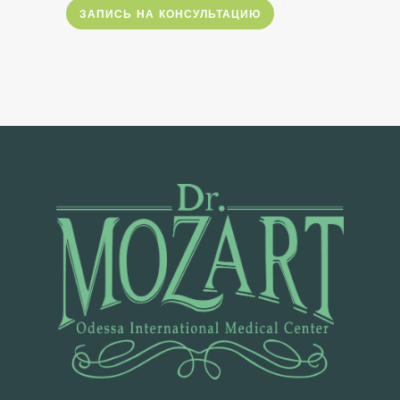
ЗАПИСЬ НА КОНСУЛЬТАЦИЮ
О
Т
З
Ы
В
Ы
Ц
Е
Н
Ы
Ф
О
Т
О