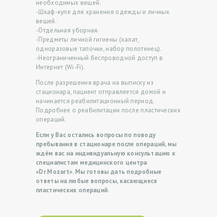
К
необходимых вещей.
-Шкаф-купе для хранения одежды и личных
Ц
вещей.
-Отдельная уборная.
И
-Предметы личной гигиены (халат,
И
одноразовые тапочки, набор полотенец).
-Неограниченный беспроводной доступ в
В
Интернет (Wi-Fi).
Р
После разрешения врача на выписку из
А
стационара, пациент отправляется домой и
начинается реабилитационный период.
Ч
Подробнее о реабилитации после пластических
операций.
И
Если у Вас остались вопросы по поводу
У
пребывания в стационаре после операций, мы
С
ждём вас на индивидуальную консультацию к
специалистам медицинского центра
Л
«Dr.Mozart». Мы готовы дать подробные
ответы на любые вопросы, касающиеся
У
пластических операций.
Г
И