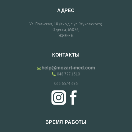
Д
АДРЕС
О
И
Ул. Польская, 18 (вход с ул. Жуковского)
П
Одесса, 65026,
Украина.
О
С
Л
КОНТАКТЫ
Е
048 777 1510
Б
Л
063 6574 686
О
Г
К
О
ВРЕМЯ РАБОТЫ
Н