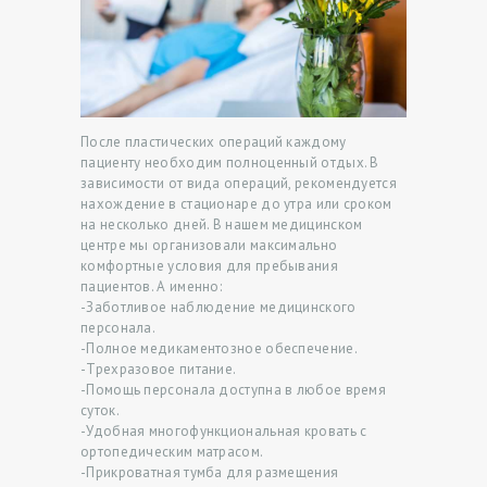
После пластических операций каждому
пациенту необходим полноценный отдых. В
зависимости от вида операций, рекомендуется
нахождение в стационаре до утра или сроком
Г
на несколько дней. В нашем медицинском
центре мы организовали максимально
Л
комфортные условия для пребывания
пациентов. А именно:
А
-Заботливое наблюдение медицинского
В
персонала.
-Полное медикаментозное обеспечение.
Н
-Трехразовое питание.
А
-Помощь персонала доступна в любое время
суток.
Я
-Удобная многофункциональная кровать с
ортопедическим матрасом.
А
-Прикроватная тумба для размещения