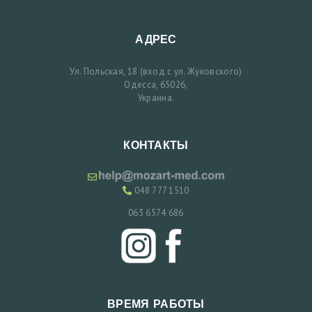
А
Я
АДРЕС
А
Ул. Польская, 18 (вход с ул. Жуковского)
К
Одесса, 65026,
Ц
Украина.
И
И
КОНТАКТЫ
В
Р
048 777 1510
А
063 6574 686
Ч
И
У
С
ВРЕМЯ РАБОТЫ