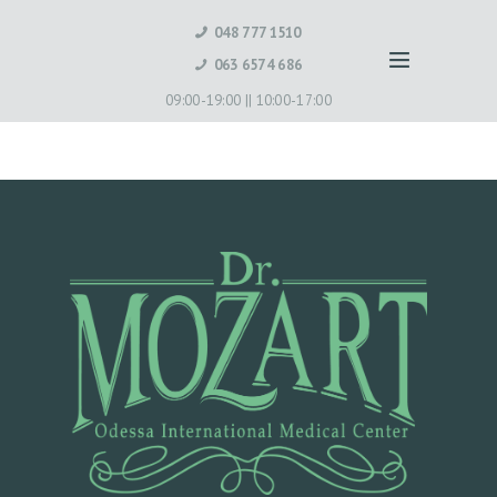
048 777 1510
063 6574 686
09:00-19:00 ||
10:00-17:00
Г
Л
А
В
Н