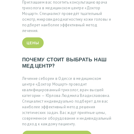
Приглашаем вас посетить консультацию врача
А
трихолога в медицинском центре «Доктор
Моцарт». Специалист проведёт тщательный
П
осмотр, микровидеодиагностику кожи головы и
подберет наиболее эффективный метод
Р
лечения.
И
Е
ЦЕНЫ
М
ПОЧЕМУ СТОИТ ВЫБРАТЬ НАШ
МЕД.ЦЕНТР?
У
Лечение cебореи в Одессе в медицинском
К
центре «Доктор Моцарт» проводит
квалифицированный трихолог, врач высшей
Р
категории — Юрлова Людмила Владиславовна.
А
Специалист индивидуально подберет для вас
наиболее эффективный метод решения
Ї
эстетических задач. Вас ждут приятные цены,
Н
современное оборудование и индивидуальный
подход к каждому пациенту.
С