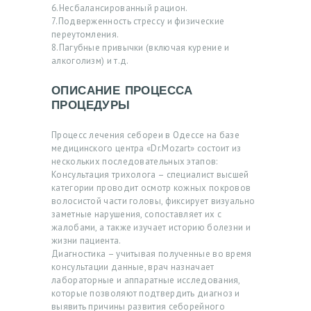
О
6.Несбалансированный рацион.
7.Подверженность стрессу и физические
Т
переутомления.
О
8.Пагубные привычки (включая курение и
алкоголизм) и т.д.
Д
О
ОПИСАНИЕ ПРОЦЕССА
ПРОЦЕДУРЫ
И
П
Процесс лечения себореи в Одессе на базе
медицинского центра «Dr.Mozart» состоит из
О
нескольких последовательных этапов:
С
Консультация трихолога – специалист высшей
категории проводит осмотр кожных покровов
Л
волосистой части головы, фиксирует визуально
Е
заметные нарушения, сопоставляет их с
жалобами, а также изучает историю болезни и
Б
жизни пациента.
Диагностика – учитывая полученные во время
Л
консультации данные, врач назначает
О
лабораторные и аппаратные исследования,
которые позволяют подтвердить диагноз и
Г
выявить причины развития себорейного