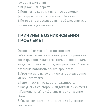
головы шелушений.
У
4.Выраженная перхоть.
Г
5.Появление красных пятен, со временем
формирующихся в чешуйчатые бляшки.
И
6.По мере прогрессирования заболевания зуд
постепенно усиливается.
О
Т
ПРИЧИНЫ ВОЗНИКНОВЕНИЯ
З
ПРОБЛЕМЫ
Ы
Основной причиной возникновения
В
себорейного дерматита выступает поражение
кожи грибком Malassezia. Помимо этого, врачи
Ы
выделяют ряд факторов, которые способствуют
развитию патологического процесса:
Ц
1.Хронические патологии органов желудочно-
Е
кишечного тракта.
2.Генетическая предрасположенность.
Н
3.Нарушения со стороны эндокринной системы.
4.Гормональный дисбаланс и гормональные
Ы
сбои.
5.Снижение иммунитета, иммунодефицитные
Ф
состояния.