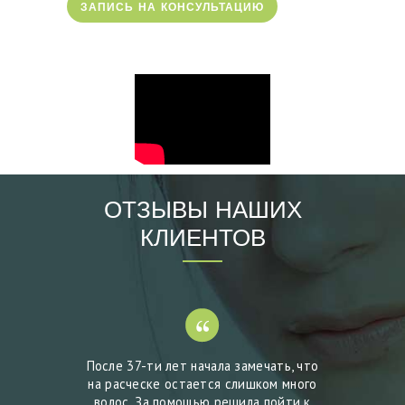
Ь
ЗАПИСЬ НА КОНСУЛЬТАЦИЮ
К
А
E
N
G
L
ОТЗЫВЫ НАШИХ
I
КЛИЕНТОВ
S
H
ологу
После 37-ти лет начала замечать, что
Реши
овне. И
на расческе остается слишком много
Юрлово
ерестали
волос. За помощью решила пойти к
правиль