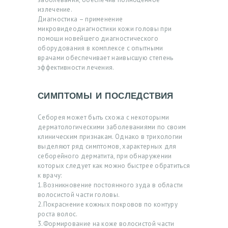
излечение.
Я
Диагностика – применение
микровидеодиагностики кожи головы при
А
помощи новейшего диагностического
К
оборудования в комплексе с опытными
врачами обеспечивает наивысшую степень
Ц
эффективности лечения.
И
И
СИМПТОМЫ И ПОСЛЕДСТВИЯ
В
Себорея может быть схожа с некоторыми
Р
дерматологическими заболеваниями по своим
клиническим признакам. Однако в трихологии
А
выделяют ряд симптомов, характерных для
Ч
себорейного дерматита, при обнаружении
которых следует как можно быстрее обратиться
И
к врачу:
1.Возникновение постоянного зуда в области
У
волосистой части головы.
2.Покраснение кожных покровов по контуру
С
роста волос.
Л
3.Формирование на коже волосистой части