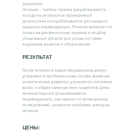
дерматита.
К
Лечение – тактика терапии разрабатывается
О
исходя из результатов проведенной
диагностики и разрабатывается для каждого
Н
пациента индивидуально. Лечение включает не
только медикаментозную терапию и подбор
Т
специальных средств для ухода, но также
А
коррекцию рациона и образа жизни.
К
РЕЗУЛЬТАТ
Т
Ы
После лечения в нашем медицинском центре
устраняются проблемы кожи головы (включая
З
косметические дефекты), улучшается состояние
волос и общее самочувствие пациентов. Цена
А
лечения перхоти устанавливается
П
индивидуально, она зависит от проведенных
исследований, сложности проблемы, методов
И
лечения.
С
Ь
ЦЕНЫ:
Н