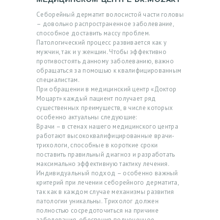
МЕДИЦИНСКОМ ЦЕНТРЕ DR.MOZART
Себорейный дерматит волосистой части головы
– довольно распространенное заболевание,
способное доставить массу проблем.
Патологический процесс развивается как у
мужчин, так и у женщин. Чтобы эффективно
противостоять данному заболеванию, важно
обращаться за помощью к квалифицированным
специалистам.
При обращении в медицинский центр «Доктор
Моцарт» каждый пациент получает ряд
существенных преимуществ, в числе которых
особенно актуальны следующие:
Врачи – в стенах нашего медицинского центра
работают высококвалифицированные врачи-
Г
трихологи, способные в короткие сроки
поставить правильный диагноз и разработать
Л
максимально эффективную тактику лечения.
А
Индивидуальный подход – особенно важный
критерий при лечении себорейного дерматита,
В
так как в каждом случае механизмы развития
патологии уникальны. Трихолог должен
Н
полностью сосредоточиться на причине
А
заболевания, обеспечив полноценное