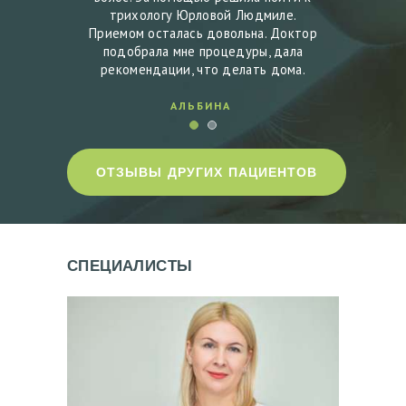
месяцев
трихологу Юрловой Людмиле.
выпада
астках
Приемом осталась довольна. Доктор
после
волосы.
подобрала мне процедуры, дала
залыси
рекомендации, что делать дома.
АЛЬБИНА
ОТЗЫВЫ ДРУГИХ ПАЦИЕНТОВ
СПЕЦИАЛИСТЫ