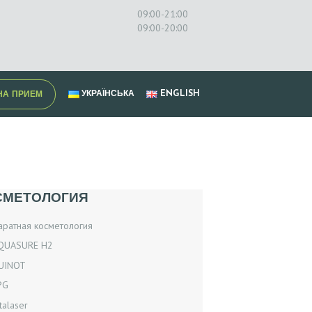
09:00-21:00
09:00-20:00
УКРАЇНСЬКА
ENGLISH
НА ПРИЕМ
СМЕТОЛОГИЯ
аратная косметология
QUASURE H2
UINOT
PG
talaser