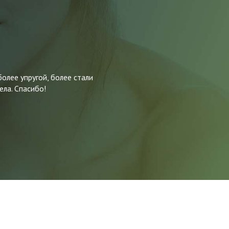
олее упругой, более стали
Решила пройти
ела. Спасибо!