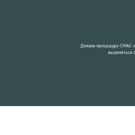
П
О
С
ь, морщинки
Делала процедуру СМАС-ли
Л
выделяться с
Е
Б
Л
О
Г
К