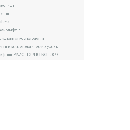
риолифт
lverin
lthera
адиолифтнг
екционная косметология
инги и косметологические уходы
лифтинг VIVACE EXPERIENCE 2023