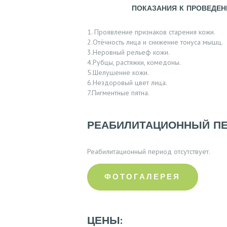
ПОКАЗАНИЯ К ПРОВЕДЕН
Л
1. Проявление признаков старения кожи.
У
2.Отёчность лица и снижение тонуса мышц.
3.Неровный рельеф кожи.
Г
4.Рубцы, растяжки, комедоны.
5.Шелушение кожи.
И
6.Нездоровый цвет лица.
7.Пигментные пятна.
О
Т
РЕАБИЛИТАЦИОННЫЙ П
З
Реабилитационный период отсутствует.
Ы
ФОТОГАЛЕРЕЯ
В
Ы
ЦЕНЫ: