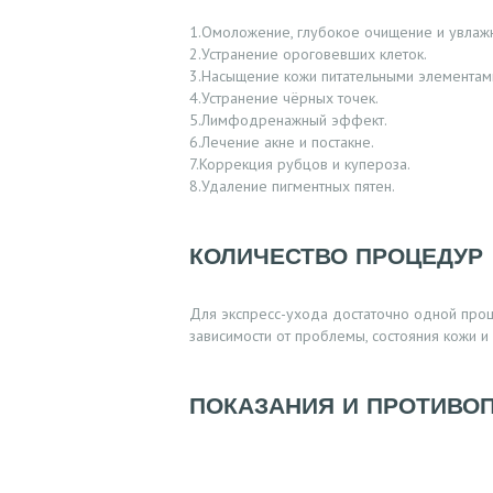
1.Омоложение, глубокое очищение и увлаж
Ц
2.Устранение ороговевших клеток.
3.Насыщение кожи питательными элементам
И
4.Устранение чёрных точек.
5.Лимфодренажный эффект.
И
6.Лечение акне и постакне.
7.Коррекция рубцов и купероза.
В
8.Удаление пигментных пятен.
Р
КОЛИЧЕСТВО ПРОЦЕДУР
А
Для экспресс-ухода достаточно одной про
Ч
зависимости от проблемы, состояния кожи и 
И
ПОКАЗАНИЯ И ПРОТИВО
У
С