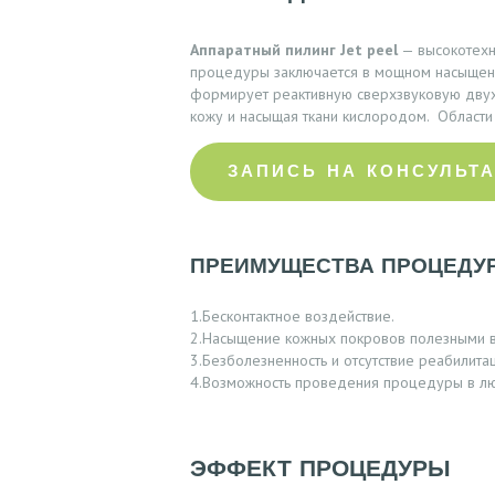
Аппаратный пилинг Jet peel
— высокотехн
процедуры заключается в мощном насыщени
формирует реактивную сверхзвуковую двух
Г
кожу и насыщая ткани кислородом.
Области 
Л
ЗАПИСЬ НА КОНСУЛЬТ
А
В
ПРЕИМУЩЕСТВА ПРОЦЕДУ
Н
1.Бесконтактное воздействие.
А
2.Насыщение кожных покровов полезными в
3.Безболезненность и отсутствие реабилита
4.Возможность проведения процедуры в лю
Я
А
ЭФФЕКТ ПРОЦЕДУРЫ
К