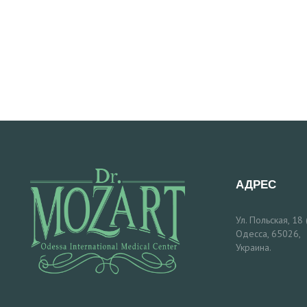
О
Н
Т
А
К
Т
АДРЕС
Ы
Ул. Польская, 18
З
Одесса, 65026,
Украина.
А
П