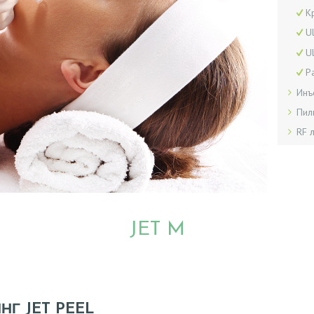
К
U
U
Р
Инъ
Пил
RF 
JET M
НГ JET PEEL