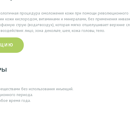
ологичная процедура омоложения кожи при помощи революционного кос
и кожи кислородом, витаминами и минералами, без применения инвази
фазную струю (вода+воздух), которая мягко отшелушивает верхние с
воздействия: лицо, зона декольте, шея, кожа головы, тело.
АЦИЮ
РЫ
еществами без использования инъекций.
ционного периода.
бое время года.