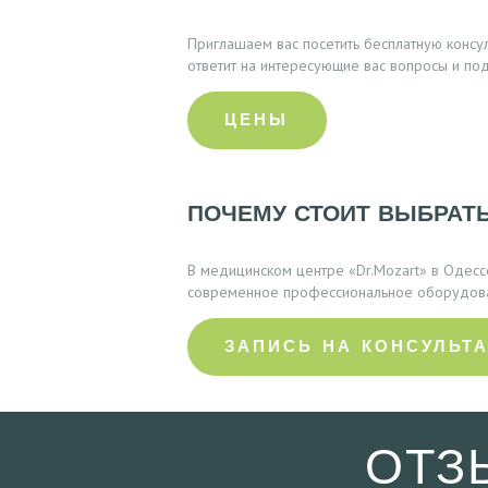
Ц
Приглашаем вас посетить бесплатную консу
Е
ответит на интересующие вас вопросы и по
Н
ЦЕНЫ
Ы
Ф
ПОЧЕМУ СТОИТ ВЫБРАТЬ
О
В медицинском центре «Dr.Mozart» в Одесс
современное профессиональное оборудован
Т
О
ЗАПИСЬ НА КОНСУЛЬТ
Д
О
ОТЗ
И