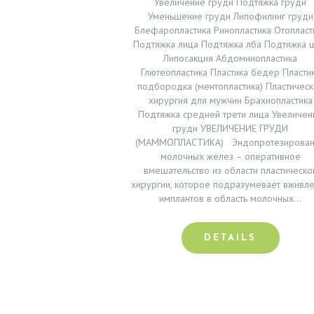
Т
Увеличение груди Подтяжка груди
Уменьшение груди Липофилинг груди
Блефаропластика Ринопластика Отопласт
З
Подтяжка лица Подтяжка лба Подтяжка 
Липосакция Абдоминопластика
Ы
Глютеопластика Пластика бедер Пласти
подбородка (ментопластика) Пластическ
В
хирургия для мужчин Брахиопластика
Подтяжка средней трети лица Увеличен
Ы
груди УВЕЛИЧЕНИЕ ГРУДИ
(МАММОПЛАСТИКА) Эндопротезирова
Ц
молочных желез – оперативное
вмешательство из области пластическо
Е
хирургии, которое подразумевает вживл
имплантов в область молочных…
Н
DETAILS
Ы
Ф
О