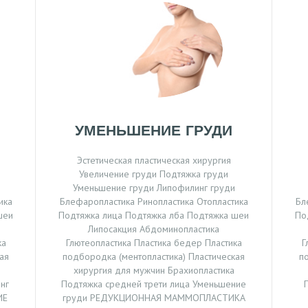
УМЕНЬШЕНИЕ ГРУДИ
Эстетическая пластическая хирургия
Увеличение груди Подтяжка груди
Уменьшение груди Липофилинг груди
ика
Блефаропластика Ринопластика Отопластика
Бл
шеи
Подтяжка лица Подтяжка лба Подтяжка шеи
По
Липосакция Абдоминопластика
ка
Глютеопластика Пластика бедер Пластика
Г
ая
подбородка (ментопластика) Пластическая
п
хирургия для мужчин Брахиопластика
нг
Подтяжка средней трети лица Уменьшение
ИЕ
груди РЕДУКЦИОННАЯ МАММОПЛАСТИКА