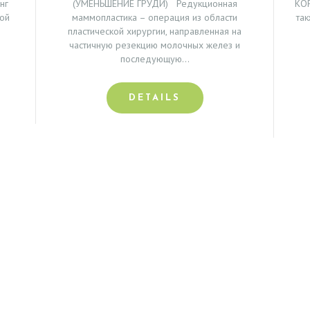
нг
(УМЕНЬШЕНИЕ ГРУДИ) Редукционная
КО
кой
маммопластика – операция из области
та
пластической хирургии, направленная на
частичную резекцию молочных желез и
последующую…
DETAILS