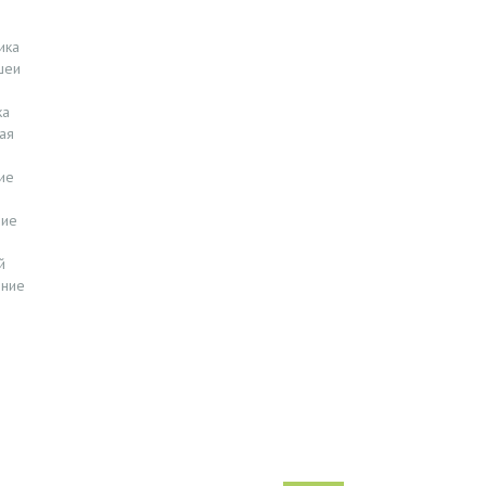
ика
шеи
ка
ая
ие
ние
й
ение