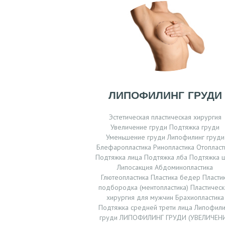
Н
А
Я
А
ЛИПОФИЛИНГ ГРУДИ
К
Эстетическая пластическая хирургия
Ц
Увеличение груди Подтяжка груди
Уменьшение груди Липофилинг груди
И
Блефаропластика Ринопластика Отопласт
Подтяжка лица Подтяжка лба Подтяжка 
И
Липосакция Абдоминопластика
Глютеопластика Пластика бедер Пласти
подбородка (ментопластика) Пластическ
В
хирургия для мужчин Брахиопластика
Подтяжка средней трети лица Липофили
Р
груди ЛИПОФИЛИНГ ГРУДИ (УВЕЛИЧЕН