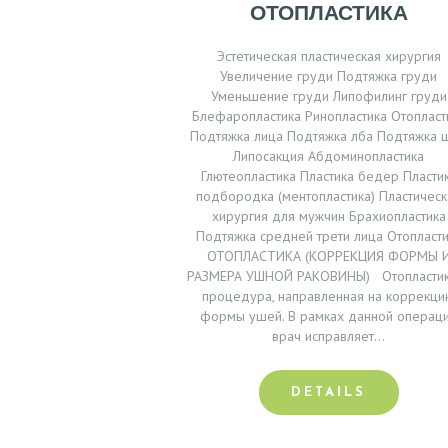
ОТОПЛАСТИКА
Эстетическая пластическая хирургия
Увеличение груди Подтяжка груди
Уменьшение груди Липофилинг груди
Блефаропластика Ринопластика Отопласт
Подтяжка лица Подтяжка лба Подтяжка 
Липосакция Абдоминопластика
Глютеопластика Пластика бедер Пласти
подбородка (ментопластика) Пластическ
хирургия для мужчин Брахиопластика
Подтяжка средней трети лица Отопласт
ОТОПЛАСТИКА (КОРРЕКЦИЯ ФОРМЫ 
РАЗМЕРА УШНОЙ РАКОВИНЫ) Отопластик
процедура, направленная на коррекц
Г
формы ушей. В рамках данной операц
врач исправляет…
Л
А
DETAILS
В