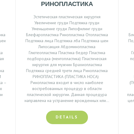
РИНОПЛАСТИКА
Эстетическая пластическая хирургия
Увеличение груди Подтяжка груди
Уменьшение груди Липофилинг груди
ика
Блефаропластика Ринопластика Отопластика
Бл
шеи
Подтяжка лица Подтяжка лба Подтяжка шеи
По
Липосакция Абдоминопластика
ка
Глютеопластика Пластика бедер Пластика
Г
ая
подбородка (ментопластика) Пластическая
п
хирургия для мужчин Брахиопластика
ика
Подтяжка средней трети лица Ринопластика
И
РИНОПЛАСТИКА (ПЛАСТИКА НОСА)
а –
Ринопластика входит в число наиболее
(П
ию
востребованных процедур в области
ии
пластической хирургии. Данная процедура
пла
направлена на устранение врожденных или…
це
DETAILS