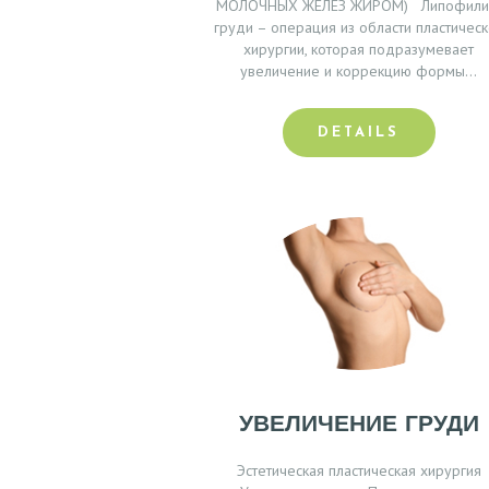
МОЛОЧНЫХ ЖЕЛЕЗ ЖИРОМ) Липофили
А
груди – операция из области пластичес
хирургии, которая подразумевает
Ч
увеличение и коррекцию формы…
И
DETAILS
У
С
Л
У
Г
И
УВЕЛИЧЕНИЕ ГРУДИ
О
Эстетическая пластическая хирургия