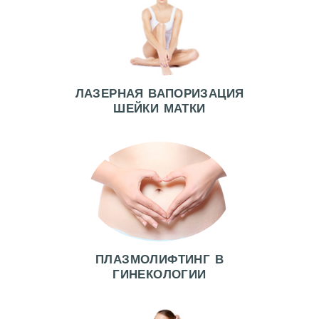
Я
А
К
Ц
ЛАЗЕРНАЯ ВАПОРИЗАЦИЯ
И
ШЕЙКИ МАТКИ
И
В
Р
А
Ч
И
ПЛАЗМОЛИФТИНГ В
У
ГИНЕКОЛОГИИ
С
Л