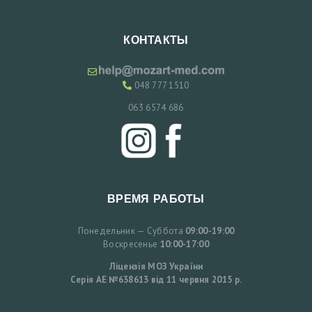
К
О
КОНТАКТЫ
Н
Т
048 777 1510
А
063 6574 686
К
Т
Ы
З
ВРЕМЯ РАБОТЫ
А
П
Понедельник — Суббота
09:00-19:00
И
Воскресенье
10:00-17:00
С
Ліцензія МОЗ України
Серія АЕ №638613 від 11 червня 2015 р.
Ь
Н