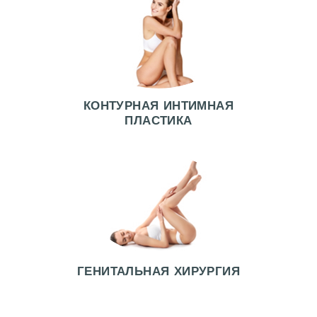
У
Г
И
О
Т
КОНТУРНАЯ ИНТИМНАЯ
З
ПЛАСТИКА
Ы
В
Ы
Ц
Е
Н
Ы
ГЕНИТАЛЬНАЯ ХИРУРГИЯ
Ф