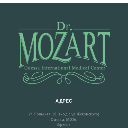
О
Т
О
Д
О
И
П
О
С
Л
Е
Б
АДРЕС
Л
О
Ул. Польская, 18 (вход с ул. Жуковского)
Одесса, 65026,
Г
Украина.