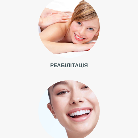
В
І
Д
Г
У
К
И
РЕАБІЛІТАЦІЯ
Ц
І
Н
И
Ф
О
Т