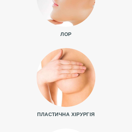
Ї
Л
І
ЛОР
К
А
Р
І
П
О
С
Л
У
ПЛАСТИЧНА ХІРУРГІЯ
Г
И