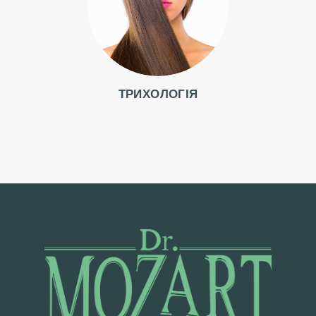
К
Т
И
З
А
ТРИХОЛОГІЯ
П
И
С
Н
А
К
О
Н
С
У