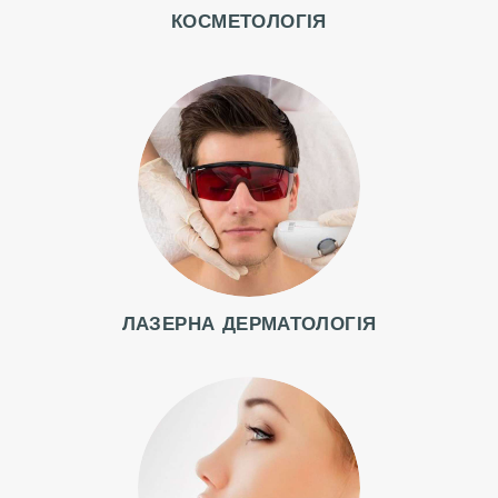
КОСМЕТОЛОГІЯ
Г
О
Л
О
В
Н
ЛАЗЕРНА ДЕРМАТОЛОГІЯ
А
А
К
Ц
І