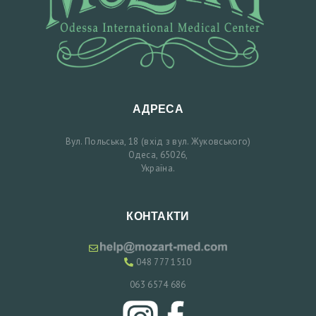
Л
Ь
Т
А
Ц
АДРЕСА
І
Ю
Вул. Польська, 18 (вхід з вул. Жуковського)
Одеса, 65026,
Україна.
У
К
КОНТАКТИ
Р
А
048 777 1510
Ї
063 6574 686
Н
С