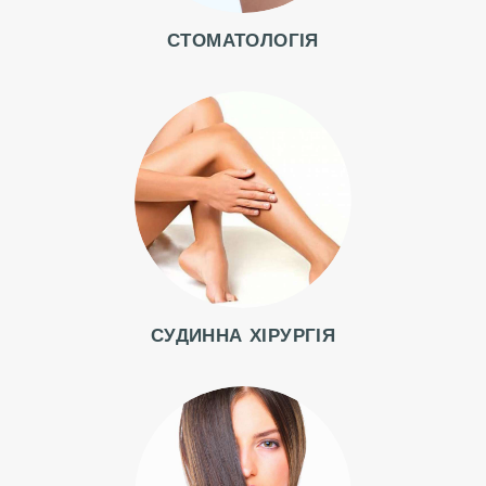
О
Д
СТОМАТОЛОГІЯ
О
Т
А
П
І
С
Л
Я
К
СУДИННА ХІРУРГІЯ
О
Н
Т
А