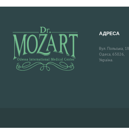
А
П
І
АДРЕСА
С
Вул. Польська, 18
Одеса, 65026,
Л
Україна.
Я
К
О
Н
Т