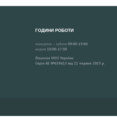
ГОДИНИ РОБОТИ
понеділок – субота
09:00-19:00
неділя
10:00-17:00
Ліцензія МОЗ України
Серія АЕ №638613 від 11 червня 2015 р.