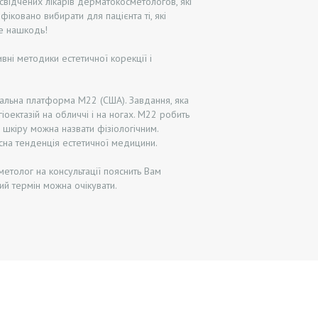
свідчених лікарів дерматокосметологов, які
іковано вибирати для пацієнта ті, які
Не нашкодь!
ні методики естетичної корекції і
альна платформа М22 (США). Завдання, яка
іоектазій на обличчі і на ногах. М22 робить
шкіру можна назвати фізіологічним.
сна тенденція естетичної медицини.
метолог на консультації пояснить Вам
ий термін можна очікувати.