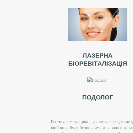
У
Г
И
В
ЛАЗЕРНА
І
БІОРЕВІТАЛІЗАЦІЯ
Д
Г
У
ПОДОЛОГ
К
И
Естетична медицина – динамічна галузь меди
щоб вони були безпечними для пацієнта, ви