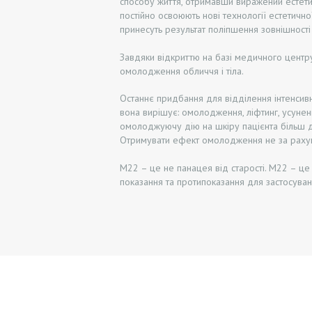
способу життя, отримавши виражений естетич
Ц
постійно освоюють нові технології естетичн
принесуть результат поліпшення зовнішності
І
Завдяки відкриттю на базі медичного центру
Н
омолодження обличчя і тіла.
И
Останнє придбання для відділення інтенсив
вона вирішує: омолодження, ліфтинг, усуненн
Ф
омолоджуючу дію на шкіру пацієнта більш д
Отримувати ефект омолодження не за рахуно
О
М22 – це не панацея від старості. М22 – це
показання та протипоказання для застосуванн
Т
О
Д
О
Т