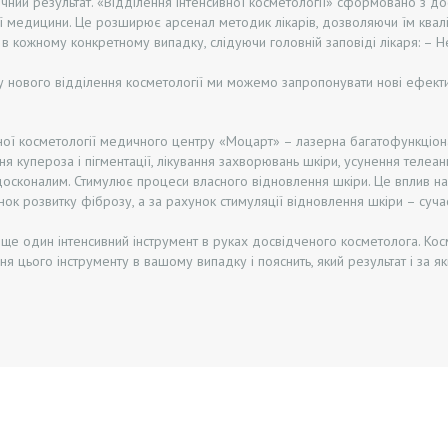
ний результат. «Відділення інтенсивної косметології» сформовано з до
ої медицини. Це розширює арсенал методик лікарів, дозволяючи їм кваліф
 в кожному конкретному випадку, слідуючи головній заповіді лікаря: – 
 нового відділення косметології ми можемо запропонувати нові ефектив
ної косметології медичного центру «Моцарт» – лазерна багатофункціон
я купероза і пігментації, лікування захворювань шкіри, усунення телеанг
осконалим. Стимулює процеси власного відновлення шкіри. Це вплив на 
к розвитку фіброзу, а за рахунок стимуляції відновлення шкіри – суча
 ще один інтенсивний інструмент в руках досвідченого косметолога. Кос
я цього інструменту в вашому випадку і пояснить, який результат і за як