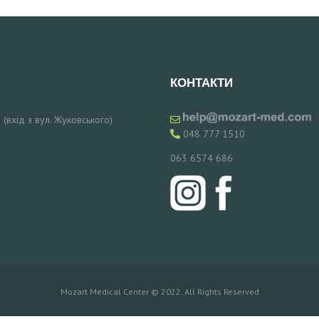
КОНТАКТИ
 (вхід з вул. Жуковського)
048 777 1510
063 6574 686
Mozart Medical Center © 2022. All Rights Reserved