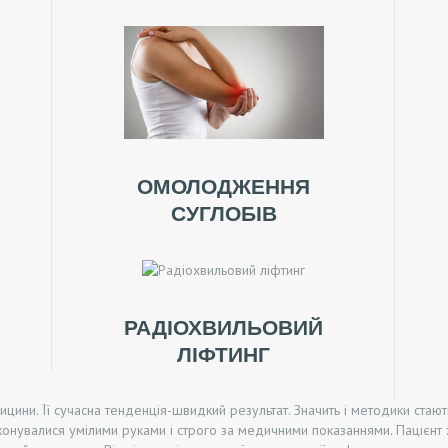
ОМОЛОДЖЕННЯ
СУГЛОБІВ
РАДІОХВИЛЬОВИЙ
ЛІФТИНГ
цини. Її сучасна тенденція-швидкий результат. Значить і методики стаю
конувалися умілими руками і строго за медичними показаннями. Пацієн