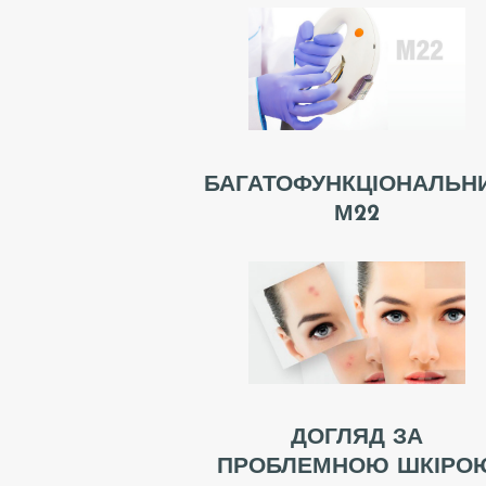
Л
І
К
А
БАГАТОФУНКЦІОНАЛЬН
М22
Р
І
П
О
С
ДОГЛЯД ЗА
Л
ПРОБЛЕМНОЮ ШКІРО