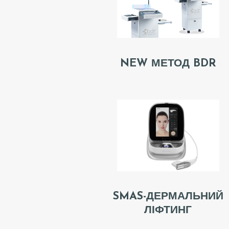
О
Л
О
NEW МЕТОД BDR
В
Н
А
А
К
Ц
SMAS-ДЕРМАЛЬНИЙ
І
ЛІФТИНГ
Ї