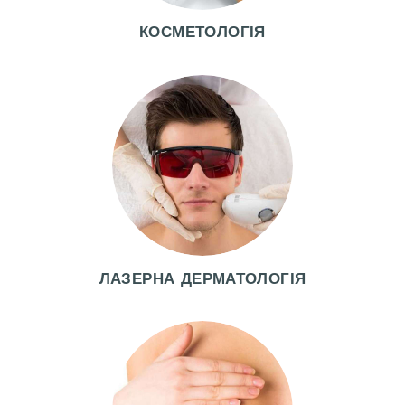
КОСМЕТОЛОГІЯ
Г
О
Л
О
В
Н
А
А
К
ЛАЗЕРНА ДЕРМАТОЛОГІЯ
Ц
І
Ї
Л