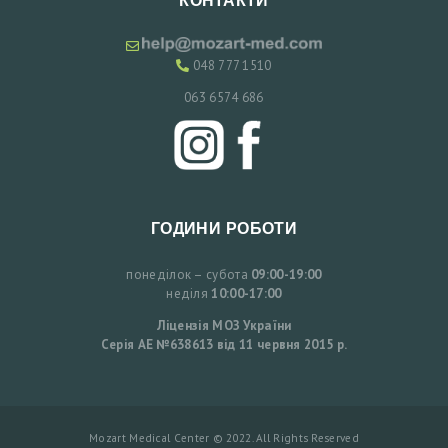
КОНТАКТИ
А
Ц
048 777 1510
І
063 6574 686
Ю
У
К
ГОДИНИ РОБОТИ
Р
А
понеділок – субота
09:00-19:00
неділя
10:00-17:00
Ї
Ліцензія МОЗ України
Н
Серія АЕ №638613 від 11 червня 2015 р.
С
Ь
К
Mozart Medical Center © 2022. All Rights Reserved