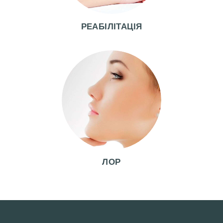
Т
А
РЕАБІЛІТАЦІЯ
П
І
С
Л
Я
К
О
Н
Т
ЛОР
А
К
Т
И