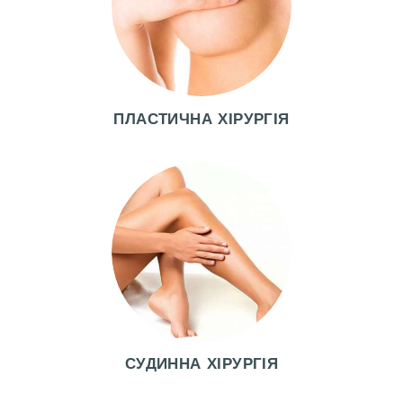
І
К
А
Р
І
ПЛАСТИЧНА ХІРУРГІЯ
П
О
С
Л
У
Г
И
В
СУДИННА ХІРУРГІЯ
І
Д