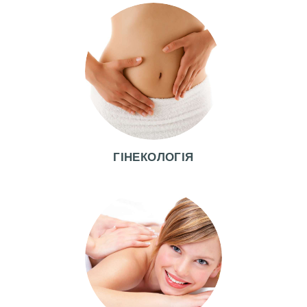
Г
У
К
И
Ц
І
Н
ГІНЕКОЛОГІЯ
И
Ф
О
Т
О
Д
О