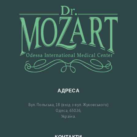
З
А
П
И
С
Н
А
К
О
Н
АДРЕСА
С
Вул. Польська, 18 (вхід з вул. Жуковського)
У
Одеса, 65026,
Україна.
Л
Ь
Т