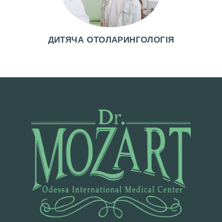
Г
И
ДИТЯЧА ОТОЛАРИНГОЛОГІЯ
В
І
Д
Г
У
К
И
Ц
І
Н
И
Ф