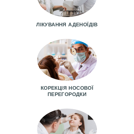
К
Ц
І
ЛІКУВАННЯ АДЕНОЇДІВ
Ї
Л
І
К
А
Р
І
КОРЕКЦІЯ НОСОВОЇ
ПЕРЕГОРОДКИ
П
О
С
Л
У