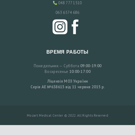
048 777 1510
К
063 6574 686
Р
А
Ї
Н
С
ВРЕМЯ РАБОТЫ
Ь
Понедельник — Суббота
09:00-19:00
К
Воскресенье
10:00-17:00
А
Ліцензія МОЗ України
Серія АЕ №638613 від 11 червня 2015 р.
E
N
Mozart Medical Center © 2022. All Rights Reserved
G
L