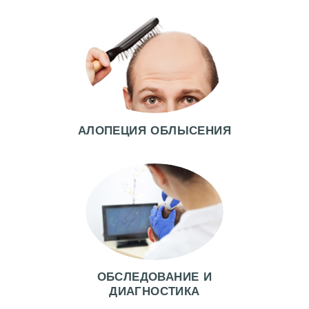
Ы
Ц
Е
Н
Ы
Ф
АЛОПЕЦИЯ ОБЛЫСЕНИЯ
О
Т
О
Д
О
И
П
ОБСЛЕДОВАНИЕ И
О
ДИАГНОСТИКА
С