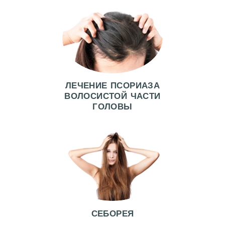
А
Ч
И
У
С
ЛЕЧЕНИЕ ПСОРИАЗА
Л
ВОЛОСИСТОЙ ЧАСТИ
У
ГОЛОВЫ
Г
И
О
Т
З
Ы
СЕБОРЕЯ
В