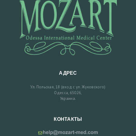
З
А
П
И
С
Ь
Н
А
АДРЕС
П
Р
Ул. Польская, 18 (вход с ул. Жуковского)
Одесса, 65026,
И
Украина.
Е
М
КОНТАКТЫ
У