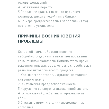
головы шелушений.
У
4.Выраженная перхоть.
Г
5.Появление красных пятен, со временем
формирующихся в чешуйчатые бляшки.
И
6.По мере прогрессирования заболевания зуд
постепенно усиливается.
О
Т
ПРИЧИНЫ ВОЗНИКНОВЕНИЯ
З
ПРОБЛЕМЫ
Ы
Основной причиной возникновения
В
себорейного дерматита выступает поражение
кожи грибком Malassezia. Помимо этого, врачи
Ы
выделяют ряд факторов, которые способствуют
развитию патологического процесса:
Ц
1.Хронические патологии органов желудочно-
Е
кишечного тракта.
2.Генетическая предрасположенность.
Н
3.Нарушения со стороны эндокринной системы.
4.Гормональный дисбаланс и гормональные
Ы
сбои.
5.Снижение иммунитета, иммунодефицитные
Ф
состояния.