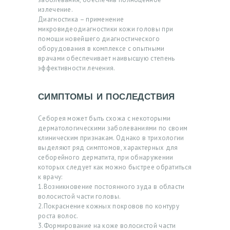
излечение.
Я
Диагностика – применение
микровидеодиагностики кожи головы при
А
помощи новейшего диагностического
К
оборудования в комплексе с опытными
врачами обеспечивает наивысшую степень
Ц
эффективности лечения.
И
И
СИМПТОМЫ И ПОСЛЕДСТВИЯ
В
Себорея может быть схожа с некоторыми
Р
дерматологическими заболеваниями по своим
клиническим признакам. Однако в трихологии
А
выделяют ряд симптомов, характерных для
Ч
себорейного дерматита, при обнаружении
которых следует как можно быстрее обратиться
И
к врачу:
1.Возникновение постоянного зуда в области
У
волосистой части головы.
2.Покраснение кожных покровов по контуру
С
роста волос.
Л
3.Формирование на коже волосистой части