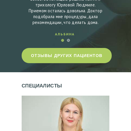
месяцев
трихологу Юрловой Людмиле.
выпада
астках
Приемом осталась довольна. Доктор
после
волосы.
подобрала мне процедуры, дала
залыси
рекомендации, что делать дома.
АЛЬБИНА
ОТЗЫВЫ ДРУГИХ ПАЦИЕНТОВ
СПЕЦИАЛИСТЫ