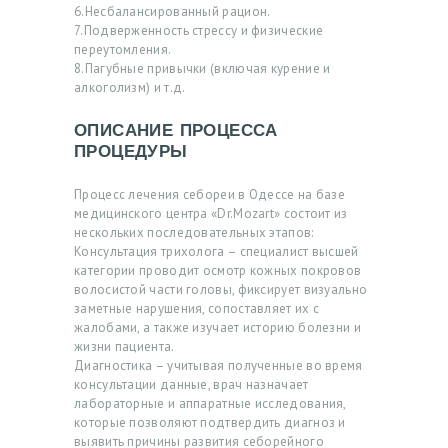
О
6.Несбалансированный рацион.
7.Подверженность стрессу и физические
Т
переутомления.
О
8.Пагубные привычки (включая курение и
алкоголизм) и т.д.
Д
О
ОПИСАНИЕ ПРОЦЕССА
ПРОЦЕДУРЫ
И
П
Процесс лечения себореи в Одессе на базе
медицинского центра «Dr.Mozart» состоит из
О
нескольких последовательных этапов:
С
Консультация трихолога – специалист высшей
категории проводит осмотр кожных покровов
Л
волосистой части головы, фиксирует визуально
Е
заметные нарушения, сопоставляет их с
жалобами, а также изучает историю болезни и
Б
жизни пациента.
Диагностика – учитывая полученные во время
Л
консультации данные, врач назначает
О
лабораторные и аппаратные исследования,
которые позволяют подтвердить диагноз и
Г
выявить причины развития себорейного