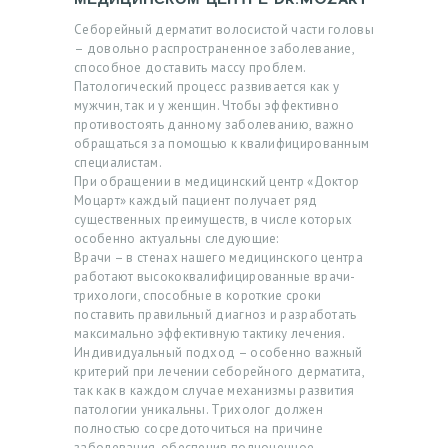
МЕДИЦИНСКОМ ЦЕНТРЕ DR.MOZART
Себорейный дерматит волосистой части головы
– довольно распространенное заболевание,
способное доставить массу проблем.
Патологический процесс развивается как у
мужчин, так и у женщин. Чтобы эффективно
противостоять данному заболеванию, важно
обращаться за помощью к квалифицированным
специалистам.
При обращении в медицинский центр «Доктор
Моцарт» каждый пациент получает ряд
существенных преимуществ, в числе которых
особенно актуальны следующие:
Врачи – в стенах нашего медицинского центра
работают высококвалифицированные врачи-
Г
трихологи, способные в короткие сроки
поставить правильный диагноз и разработать
Л
максимально эффективную тактику лечения.
А
Индивидуальный подход – особенно важный
критерий при лечении себорейного дерматита,
В
так как в каждом случае механизмы развития
патологии уникальны. Трихолог должен
Н
полностью сосредоточиться на причине
А
заболевания, обеспечив полноценное