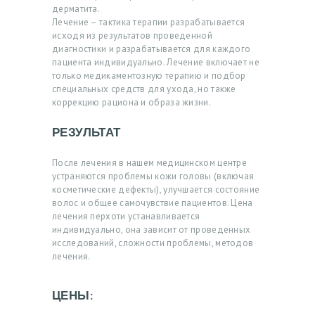
дерматита.
К
Лечение – тактика терапии разрабатывается
О
исходя из результатов проведенной
диагностики и разрабатывается для каждого
Н
пациента индивидуально. Лечение включает не
только медикаментозную терапию и подбор
Т
специальных средств для ухода, но также
А
коррекцию рациона и образа жизни.
К
РЕЗУЛЬТАТ
Т
Ы
После лечения в нашем медицинском центре
устраняются проблемы кожи головы (включая
З
косметические дефекты), улучшается состояние
волос и общее самочувствие пациентов. Цена
А
лечения перхоти устанавливается
П
индивидуально, она зависит от проведенных
исследований, сложности проблемы, методов
И
лечения.
С
Ь
ЦЕНЫ:
Н