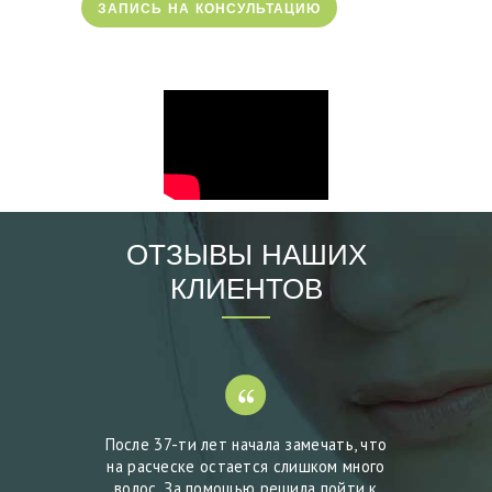
Ь
ЗАПИСЬ НА КОНСУЛЬТАЦИЮ
К
А
E
N
G
L
ОТЗЫВЫ НАШИХ
I
КЛИЕНТОВ
S
H
ологу
После 37-ти лет начала замечать, что
Реши
овне. И
на расческе остается слишком много
Юрлово
ерестали
волос. За помощью решила пойти к
правиль