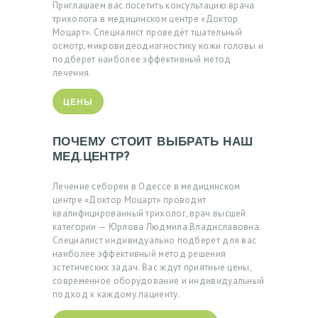
Приглашаем вас посетить консультацию врача
А
трихолога в медицинском центре «Доктор
Моцарт». Специалист проведёт тщательный
П
осмотр, микровидеодиагностику кожи головы и
подберет наиболее эффективный метод
Р
лечения.
И
Е
ЦЕНЫ
М
ПОЧЕМУ СТОИТ ВЫБРАТЬ НАШ
МЕД.ЦЕНТР?
У
Лечение cебореи в Одессе в медицинском
К
центре «Доктор Моцарт» проводит
квалифицированный трихолог, врач высшей
Р
категории — Юрлова Людмила Владиславовна.
А
Специалист индивидуально подберет для вас
наиболее эффективный метод решения
Ї
эстетических задач. Вас ждут приятные цены,
Н
современное оборудование и индивидуальный
подход к каждому пациенту.
С