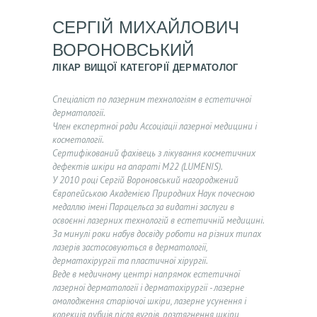
СЕРГІЙ МИХАЙЛОВИЧ
ВОРОНОВСЬКИЙ
ЛІКАР ВИЩОЇ КАТЕГОРІЇ ДЕРМАТОЛОГ
Спеціаліст по лазерним технологіям в естетичної
дерматології.
Член експертної ради Aссоціаціі лазерної медицини і
косметології.
Сертифікований фахівець з лікування косметичних
Г
дефектів шкіри на апараті М22 (LUMENIS).
О
У 2010 році Сергій Вороновський нагороджений
Європейською Академією Природних Наук почесною
Л
медаллю імені Парацельса за видатні заслуги в
О
освоєнні лазерних технологій в естетичній медицині.
За минулі роки набув досвіду роботи на різних типах
В
лазерів застосовуються в дерматології,
дерматохірургії та пластичної хірургії.
Н
Веде в медичному центрі напрямок естетичної
А
лазерної дерматології і дерматохірургії - лазерне
омолодження старіючої шкіри, лазерне усунення і
А
корекція рубців після вугрів, розтягнення шкіри,