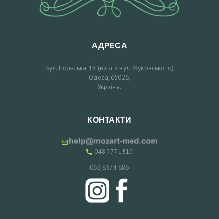
О
Т
О
АДРЕСА
Д
Вул. Польська, 18 (вхід з вул. Жуковського)
О
Одеса, 65026,
Т
Україна.
А
П
КОНТАКТИ
І
С
048 777 1510
Л
063 6574 686
Я
К
О