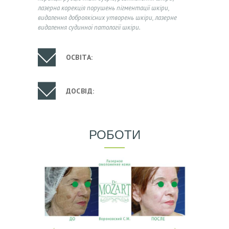
лазерна корекція порушень пігментації шкіри,
К
видалення доброякісних утворень шкіри, лазерне
Ц
видалення судинної патології шкіри.
І
Ї
ОСВІТА:
Л
І
ДОСВІД:
К
А
РОБОТИ
Р
І
П
О
С
Л