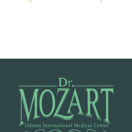
У
Г
И
В
І
Д
Г
У
К
И
Ц
І
Н
И
Ф