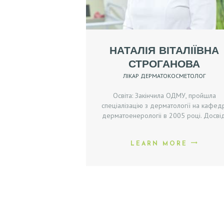
Л
О
В
НАТАЛІЯ ВІТАЛІЇВНА
СТРОГАНОВА
Н
ЛІКАР ДЕРМАТОКОСМЕТОЛОГ
А
Освіта: Закінчила ОДМУ, пройшла
спеціалізацію з дерматології на кафед
А
дерматоенерологіі в 2005 році. Досвід
К
LEARN MORE
Ц
І
Ї
Л