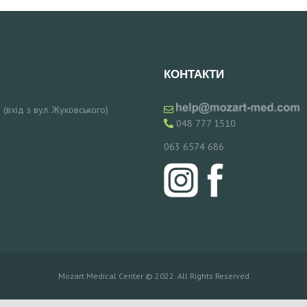
КОНТАКТИ
 (вхід з вул. Жуковського)
048 777 1510
063 6574 686
Mozart Medical Center © 2022. All Rights Reserved