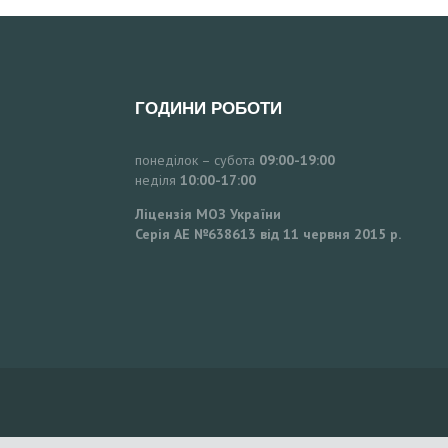
ГОДИНИ РОБОТИ
понеділок – субота
09:00-19:00
неділя
10:00-17:00
Ліцензія МОЗ України
Серія АЕ №638613 від 11 червня 2015 р.