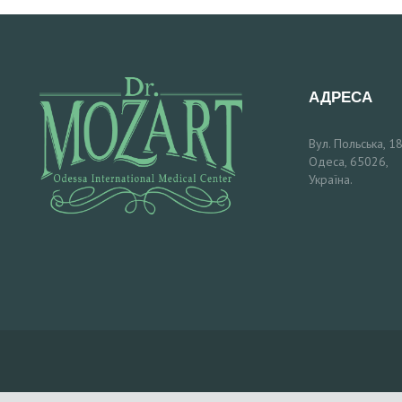
І
К
АДРЕСА
А
Р
Вул. Польська, 18
Одеса, 65026,
Україна.
І
П
О
С
Л
У