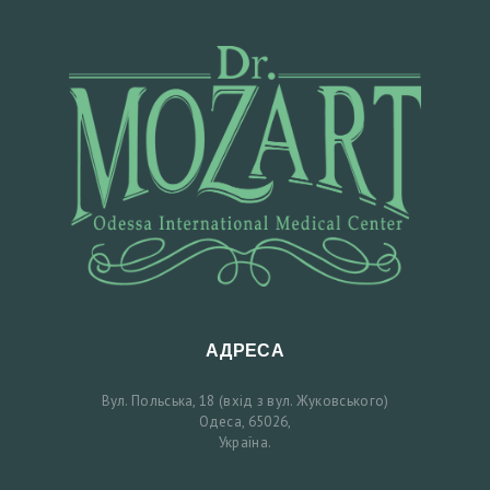
И
Ф
О
Т
О
Д
О
Т
А
П
І
АДРЕСА
С
Вул. Польська, 18 (вхід з вул. Жуковського)
Л
Одеса, 65026,
Україна.
Я