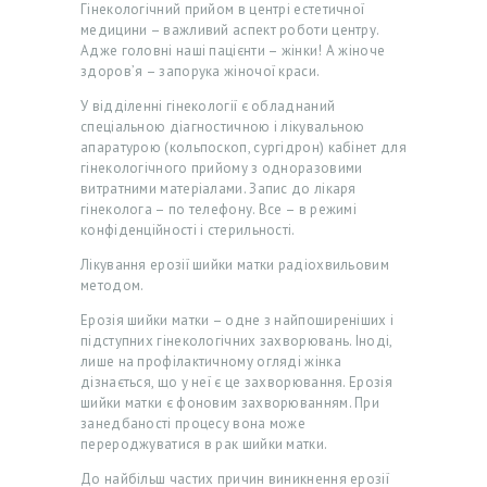
Гінекологічний прийом в центрі естетичної
медицини – важливий аспект роботи центру.
Адже головні наші пацієнти – жінки! А жіноче
здоров’я – запорука жіночої краси.
У відділенні гінекології є обладнаний
спеціальною діагностичною і лікувальною
апаратурою (кольпоскоп, сургідрон) кабінет для
гінекологічного прийому з одноразовими
витратними матеріалами. Запис до лікаря
гінеколога – по телефону. Все – в режимі
конфіденційності і стерильності.
Лікування ерозії шийки матки радіохвильовим
методом.
Г
Ерозія шийки матки – одне з найпоширеніших і
О
підступних гінекологічних захворювань. Іноді,
лише на профілактичному огляді жінка
Л
дізнається, що у неї є це захворювання. Ерозія
О
шийки матки є фоновим захворюванням. При
занедбаності процесу вона може
В
перероджуватися в рак шийки матки.
Н
До найбільш частих причин виникнення ерозії