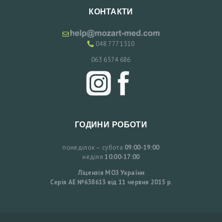
К
КОНТАКТИ
О
Н
048 777 1510
Т
А
063 6574 686
К
Т
И
З
ГОДИНИ РОБОТИ
А
понеділок – субота
09:00-19:00
П
неділя
10:00-17:00
И
Ліцензія МОЗ України
С
Серія АЕ №638613 від 11 червня 2015 р.
Н
А