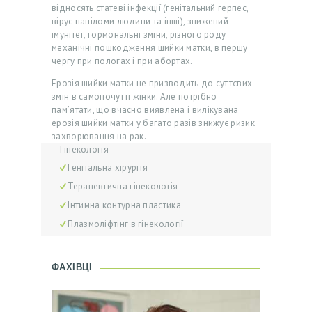
відносять статеві інфекції (генітальний герпес,
А
вірус папіломи людини та інші), знижений
А
імунітет, гормональні зміни, різного роду
механічні пошкодження шийки матки, в першу
К
чергу при пологах і при абортах.
Ц
Ерозія шийки матки не призводить до суттєвих
І
змін в самопочутті жінки. Але потрібно
пам’ятати, що вчасно виявлена ​​і вилікувана
Ї
ерозія шийки матки у багато разів знижує ризик
захворювання на рак.
Л
Гінекологія
І
Генітальна хірургія
К
Терапевтична гінекологія
А
Інтимна контурна пластика
Плазмоліфтінг в гінекології
Р
І
ФАХІВЦІ
П
О