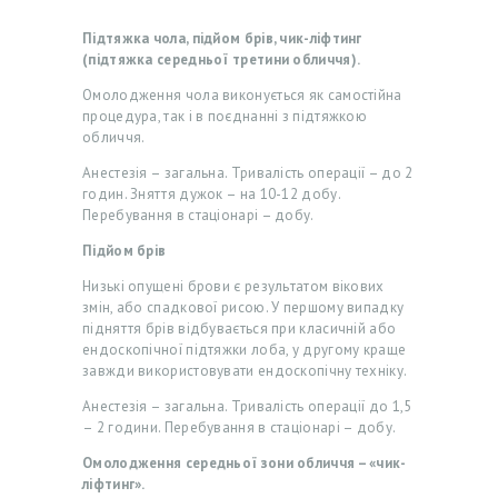
Підтяжка чола, підйом брів, чик-ліфтинг
(підтяжка середньої третини обличчя).
Омолодження чола виконується як самостійна
процедура, так і в поєднанні з підтяжкою
обличчя.
Анестезія – загальна. Тривалість операції – до 2
годин. Зняття дужок – на 10-12 добу.
Перебування в стаціонарі – добу.
Підйом брів
Низькі опущені брови є результатом вікових
змін, або спадкової рисою. У першому випадку
підняття брів відбувається при класичній або
ендоскопічної підтяжки лоба, у другому краще
завжди використовувати ендоскопічну техніку.
Анестезія – загальна. Тривалість операції до 1,5
– 2 години. Перебування в стаціонарі – добу.
Омолодження середньої зони обличчя – «чик-
ліфтинг».