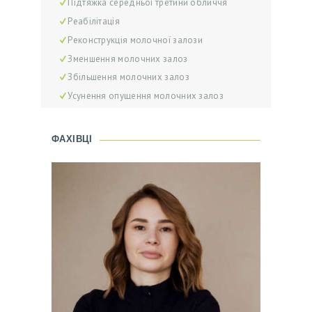
Підтяжка середньої третини обличчя
У
Реабілітація
Г
Реконструкція молочної залози
И
Зменшення молочних залоз
Збільшення молочних залоз
В
Усунення опущення молочних залоз
І
Д
ФАХІВЦІ
Г
У
К
И
Ц
І
Н
И