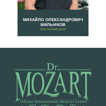
Н
С
МИХАЙЛО ОЛЕКСАНДРОВИЧ
У
МИЛЬНІКОВ
Л
ПЛАСТИЧНИЙ ХІРУРГ
Ь
Т
А
Ц
І
Ю
У
К
Р