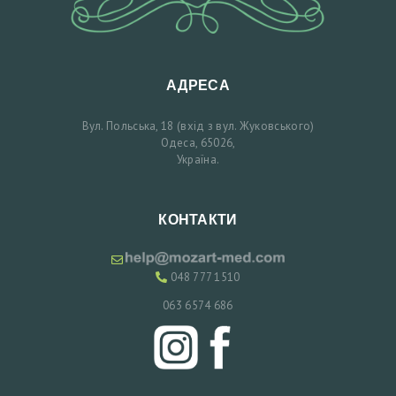
А
Ї
Н
С
АДРЕСА
Ь
Вул. Польська, 18 (вхід з вул. Жуковського)
К
Одеса, 65026,
Україна.
А
КОНТАКТИ
048 777 1510
063 6574 686