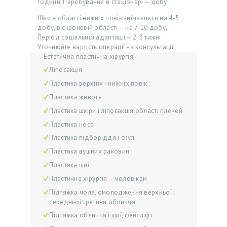
години. Перебування в стаціонарі – добу.
А
Шви в області нижніх повік знімаються на 4-5
К
добу, в скроневій області – на 7-10 добу.
Ц
Період соціальної адаптації – 2-3 тижні.
Уточнюйте вартість операції на консультації.
І
Естетична пластична хірургія
Ї
Ліпосакція
Л
Пластика верхніх і нижніх повік
Пластика живота
І
Пластика шкіри і ліпосакція області плечей
К
Пластика носа
А
Пластика підборіддя і скул
Р
Пластика вушних раковин
І
Пластика шиї
П
Пластична хірургія – чоловікам
Підтяжка чола, омолодження верхньої і
О
середньої третини обличчя
С
Підтяжка обличчя і шиї, фейсліфт
Л