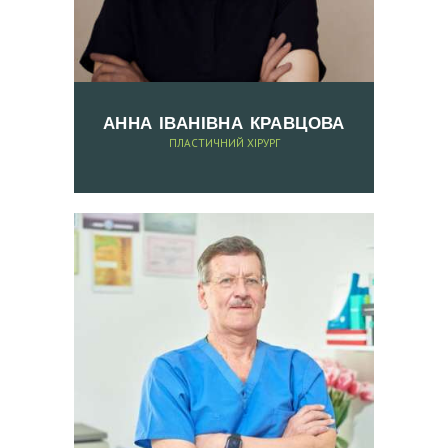
Ф
О
Т
О
АННА ІВАНІВНА КРАВЦОВА
Д
ПЛАСТИЧНИЙ ХІРУРГ
О
Т
А
П
І
С
Л
Я
К
О