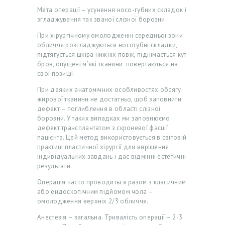
Мета операції – усунення носо-губних складок і
згладжування так званої слізної борозни.
При хірургічному омолодженні середньої зони
обличчя розгладжуються носогубні складки,
підтягується шкіра нижніх повік, піднімається кут
бров, опущені м’які тканини повертаються на
свої позиції.
При деяких анатомічних особливостях обсягу
жирової тканини не достатньо, щоб заповнити
дефект – поглиблення в області слізної
борозни. У таких випадках ми заповнюємо
Г
дефект трансплантатом з скроневої фасції
О
пацієнта. Цей метод використовується в світовій
практиці пластичної хірургії для вирішення
Л
індивідуальних завдань і дає відмінні естетичні
О
результати.
В
Операція часто проводиться разом з класичним
або ендоскопічним підйомом чола –
Н
омолодження верхніх 2/3 обличчя.
А
Анестезія – загальна. Тривалість операції – 2-3