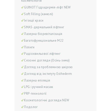
Косметологія
О
GUINOT Гідрадермія-ліфт NEW
Soft Filling (канюлі)
С
Ін’єкції краси
Л
SMAS-дермальний ліфтинг
У
Лазерна біоревіталізація
Г
Багатофункціональне М22
И
Пілінги
В
Радіохвильової ліфтинг
І
Сезонні догляди (Осінь-зима)
Догляд за проблемною шкірою
Д
Догляд від інституту Esthederm
Г
Лазерна епіляція
У
LPG і ручний масаж
К
PRP-технології
И
Косметологічні догляди NEW
Ц
Подолог