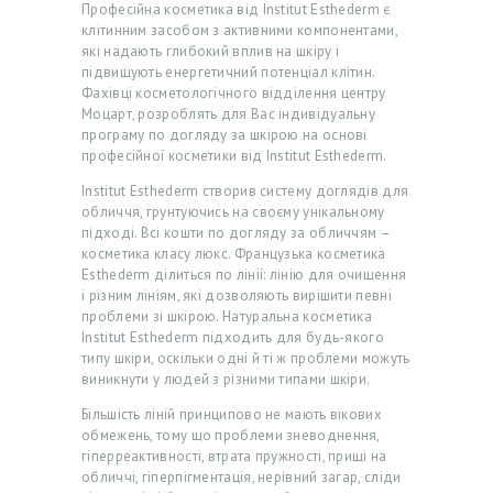
Професійна косметика від Institut Esthederm є
клітинним засобом з активними компонентами,
які надають глибокий вплив на шкіру і
підвищують енергетичний потенціал клітин.
Фахівці косметологічного відділення центру
Моцарт, розроблять для Вас індивідуальну
програму по догляду за шкірою на основі
професійної косметики від Institut Esthederm.
Institut Esthederm створив систему доглядів для
обличчя, грунтуючись на своєму унікальному
підході. Всі кошти по догляду за обличчям –
косметика класу люкс. Французька косметика
Esthederm ділиться по лінії: лінію для очищення
і різним лініям, які дозволяють вирішити певні
проблеми зі шкірою. Натуральна косметика
Institut Esthederm підходить для будь-якого
типу шкіри, оскільки одні й ті ж проблеми можуть
Г
виникнути у людей з різними типами шкіри.
О
Більшість ліній принципово не мають вікових
обмежень, тому що проблеми зневоднення,
Л
гіперреактивності, втрата пружності, прищі на
О
обличчі, гіперпігментація, нерівний загар, сліди