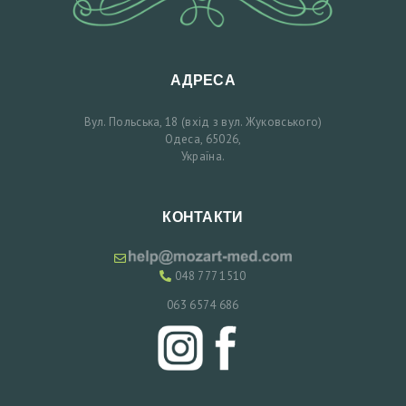
Я
К
О
АДРЕСА
Н
Вул. Польська, 18 (вхід з вул. Жуковського)
Т
Одеса, 65026,
Україна.
А
К
Т
КОНТАКТИ
И
З
048 777 1510
А
063 6574 686
П
И
С