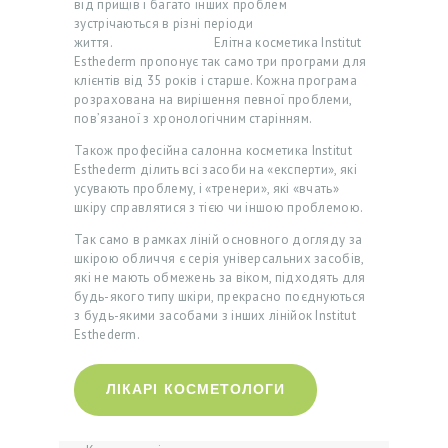
від прищів і багато інших проблем
В
зустрічаються в різні періоди
Н
життя. Елітна косметика Institut
Esthederm пропонує так само три програми для
А
клієнтів від 35 років і старше. Кожна програма
розрахована на вирішення певної проблеми,
А
пов’язаної з хронологічним старінням.
К
Також професійна салонна косметика Institut
Ц
Esthederm ділить всі засоби на «експерти», які
усувають проблему, і «тренери», які «вчать»
І
шкіру справлятися з тією чи іншою проблемою.
Ї
Так само в рамках ліній основного догляду за
шкірою обличчя є серія універсальних засобів,
Л
які не мають обмежень за віком, підходять для
І
будь-якого типу шкіри, прекрасно поєднуються
з будь-якими засобами з інших лінійок Institut
К
Esthederm.
А
Р
ЛІКАРІ КОСМЕТОЛОГИ
І
П