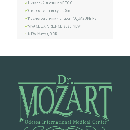
Нитковий ліфтинг АПТОС
І
Омолодження суглобів
Н
Косметологічний апарат AQUASURE H2
И
VIVACE EXPERIENCE 2023 NEW
Ф
NEW Метод BDR
О
Т
О
Д
О
Т
А
П
І
С
Л