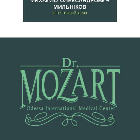
Т
МИХАЙЛО ОЛЕКСАНДРОВИЧ
МИЛЬНІКОВ
И
ПЛАСТИЧНИЙ ХІРУРГ
З
А
П
И
С
Н
А
К
О
Н
С
У
Л