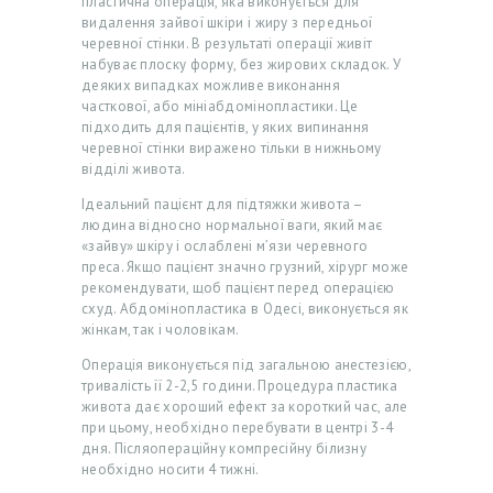
пластична операція, яка виконується для
видалення зайвої шкіри і жиру з передньої
черевної стінки. В результаті операції живіт
набуває плоску форму, без жирових складок. У
деяких випадках можливе виконання
часткової, або мініабдомінопластики. Це
підходить для пацієнтів, у яких випинання
черевної стінки виражено тільки в нижньому
відділі живота.
Ідеальний пацієнт для підтяжки живота –
людина відносно нормальної ваги, який має
«зайву» шкіру і ослаблені м’язи черевного
преса. Якщо пацієнт значно грузний, хірург може
рекомендувати, щоб пацієнт перед операцією
схуд. Абдомінопластика в Одесі, виконується як
жінкам, так і чоловікам.
Операція виконується під загальною анестезією,
тривалість її 2-2,5 години. Процедура пластика
живота дає хороший ефект за короткий час, але
при цьому, необхідно перебувати в центрі 3-4
дня. Післяопераційну компресійну білизну
необхідно носити 4 тижні.