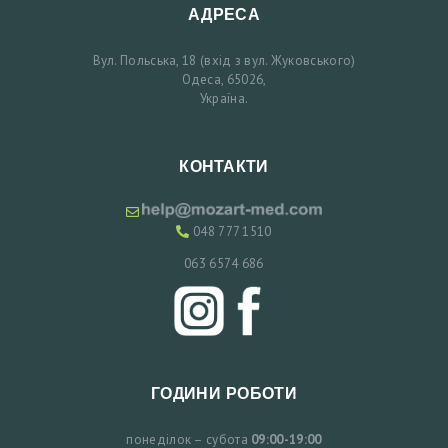
Ь
АДРЕСА
Т
Вул. Польська, 18 (вхід з вул. Жуковського)
А
Одеса, 65026,
Україна.
Ц
І
Ю
КОНТАКТИ
У
048 777 1510
К
063 6574 686
Р
А
Ї
Н
ГОДИНИ РОБОТИ
С
Ь
понеділок – субота
09:00-19:00