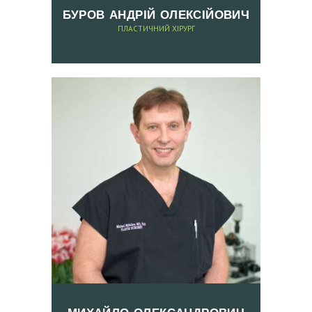
БУРОВ АНДРІЙ ОЛЕКСІЙОВИЧ
О
ПЛАСТИЧНИЙ ХІРУРГ
Т
А
П
І
С
Л
Я
К
О
Н
Т
А
К