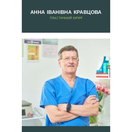
І
Д
АННА ІВАНІВНА КРАВЦОВА
ПЛАСТИЧНИЙ ХІРУРГ
Г
У
К
И
Ц
І
Н
И
Ф
О
Т
О
Д