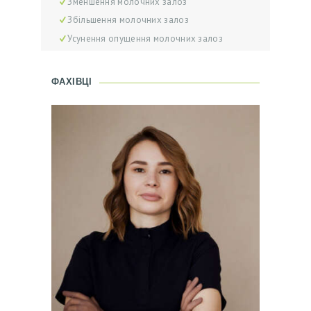
Зменшення молочних залоз
Л
Збільшення молочних залоз
І
Усунення опущення молочних залоз
К
А
ФАХІВЦІ
Р
І
П
О
С
Л
У
Г
И
В