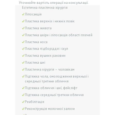
Уточнюйте вартість операції на консультації.
Естетична пластична хірургія
Ліпосакція
Пластика верхніх і нижніх повік
Г
Пластика живота
О
Пластика шкіри і ліпосакція області плечей
Л
Пластика носа
Пластика підборіддя і скул
О
Пластика вушних раковин
В
Пластика шиї
Н
Пластична хірургія – чоловікам
А
Підтяжка чола, омолодження верхньої і
середньої третини обличчя
А
Підтяжка обличчя і шиї, фейсліфт
К
Підтяжка середньої третини обличчя
Ц
Реабілітація
І
Реконструкція молочної залози
Ї