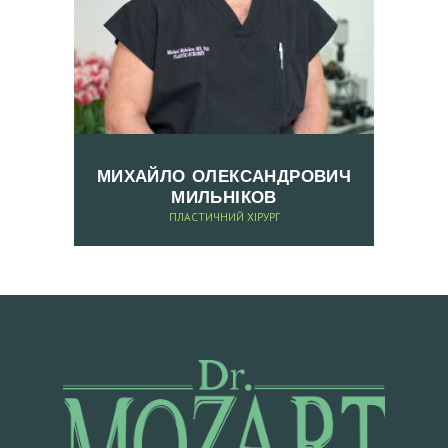
А
П
І
С
Л
Я
МИХАЙЛО ОЛЕКСАНДРОВИЧ
МИЛЬНІКОВ
К
ПЛАСТИЧНИЙ ХІРУРГ
О
Н
Т
А
К
Т
И
З