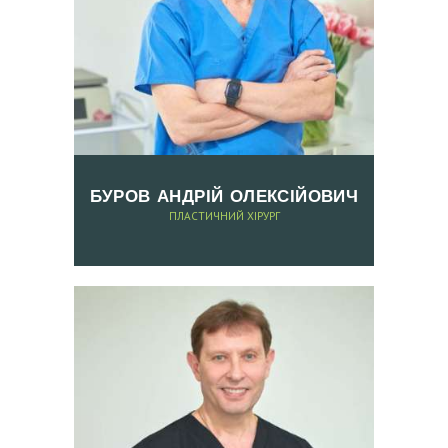
Г
У
К
И
Ц
І
Н
БУРОВ АНДРІЙ ОЛЕКСІЙОВИЧ
И
ПЛАСТИЧНИЙ ХІРУРГ
Ф
О
Т
О
Д
О
Т