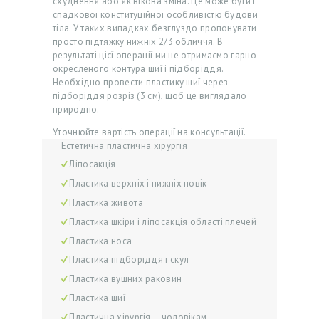
схуднення або як вікова зміна. Це може бути і
спадкової конституційної особливістю будови
тіла. У таких випадках безглуздо пропонувати
просто підтяжку нижніх 2/3 обличчя. В
результаті цієї операції ми не отримаємо гарно
окресленого контура шиї і підборіддя.
Необхідно провести пластику шиї через
підборіддя розріз (3 см), щоб це виглядало
природно.
Уточнюйте вартість операції на консультації.
Естетична пластична хірургія
Ліпосакція
Пластика верхніх і нижніх повік
Пластика живота
Пластика шкіри і ліпосакція області плечей
Пластика носа
Пластика підборіддя і скул
Пластика вушних раковин
Пластика шиї
Пластична хірургія – чоловікам