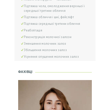
Підтяжка чола, омолодження верхньої і
Г
середньої третини обличчя
О
Підтяжка обличчя і шиї, фейсліфт
Л
Підтяжка середньої третини обличчя
О
Реабілітація
Реконструкція молочної залози
В
Зменшення молочних залоз
Н
Збільшення молочних залоз
А
Усунення опущення молочних залоз
А
К
ФАХІВЦІ
Ц
І
Ї
Л
І