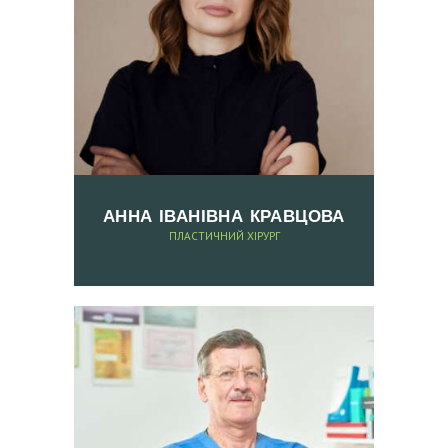
К
А
Р
І
П
О
С
АННА ІВАНІВНА КРАВЦОВА
Л
ПЛАСТИЧНИЙ ХІРУРГ
У
Г
И
В
І
Д