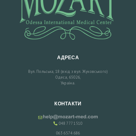
А
П
И
С
Н
А
АДРЕСА
К
Вул. Польська, 18 (вхід з вул. Жуковського)
О
Одеса, 65026,
Н
Україна.
С
У
КОНТАКТИ
Л
Ь
048 777 1510
Т
063 6574 686