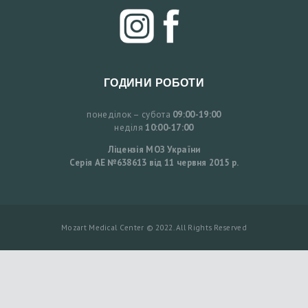
А
Ц
І
Ю
ГОДИНИ РОБОТИ
У
понеділок – субота
09:00-19:00
К
неділя
10:00-17:00
Р
Ліцензія МОЗ України
Серія АЕ №638613 від 11 червня 2015 р.
А
Ї
Н
Mozart Medical Center © 2022. All Rights Reserved
С
Ь
К
А